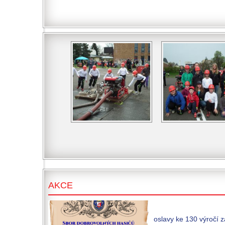
AKCE
oslavy ke 130 výročí 