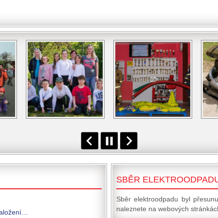
SBĚR ELEKTROODPAD
Sběr elektroodpadu byl přesunu
naleznete na webových stránkách
založení…