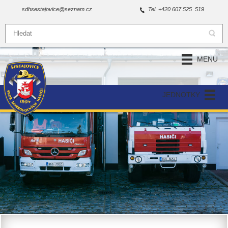
sdhsestajovice@seznam.cz
Tel. +420 607 525 519
MENU
JEDNOTKY