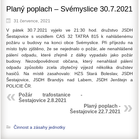
Planý poplach – Svémyslice 30.7.2021
31 července, 2021
V pátek 30.7.2021 vyjelo ve 21:30 hod. družstvo JSDH
Šestajovice s vozidlem CAS 32 TATRA 815 k nahlášenému
požáru u budovy na konci obce Svémyslice. Při příjezdu na
místo bylo zjištěno, že se nejednalo o požár, ale nenahlášené
pálení odpadu, které zřejmě z dálky vypadalo jako požár
budovy. Nezodpovědnost občana, který nenahlásil pálení
odpadu způsobilo zcela zbytečný výjezd několika družstev
hasičů. Na místě zasahovalo: HZS Stará Boleslav, JSDH
Šestajovice, JSDH Brandýs nad Labem, JSDH Jenštejn a
POLICIE ČR.
Požár trafostanice -
Šestajovice 2.8.2021
Planý poplach -
Šestajovice 22.7.2021
Činnost a zásahy jednotky