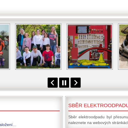
SBĚR ELEKTROODPAD
Sběr elektroodpadu byl přesunu
naleznete na webových stránkách
založení…