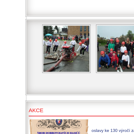
AKCE
oslavy ke 130 výročí 