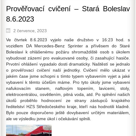
Prověřovací cvičení – Stará Boleslav
8.6.2023
2 července, 2023
Ve čtvrtek 8.6.2023 vyjelo naše družstvo v 16:23 hod. s
vozidlem DA Mercedes-Benz Sprinter a přívěsem do Staré
Boleslavi k ohlášenému požáru shromaždiště osob s úkolem
vybudovat zázemí pro evakuované osoby, či zasahující hasiče.
Prvotní ohlášení vypadalo dosti dramaticky. Naštěstí se jednalo
o prověřovací cvičení naší jednotky. Cvičení mělo ukázat v
jakém čase jsme schopni s tímto typem vybavením vyjet a jaké
vybavení k těmto účelům máme. Pro tyto úkoly jsme vybaveni
nafukovacím stanem, naftovým topením, lavicemi, stoly,
elektrocentrálou, osvětlením, pitná voda, atd. Po splnění našich
úkolů proběhlo hodnocení ze strany zástupců krajského
ředitelství HZS Středočeského kraje, kteří nás hodnotili kladně.
Bylo pouze doporučeno ještě dovybavení určitým materiálem,
ale ve výsledku jsme úkol i očekávání splnili.