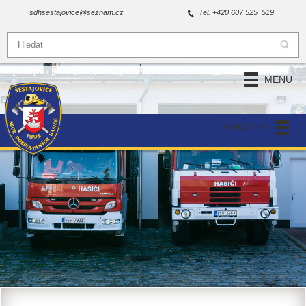
sdhsestajovice@seznam.cz
Tel. +420 607 525 519
MENU
JEDNOTKY