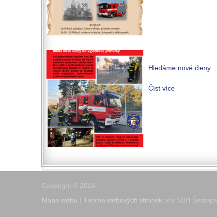
Hledáme nové členy
Číst více
Copyright © 2016
Mapa webu
|
Tvorba webových stránek
pro SDH Šestajov