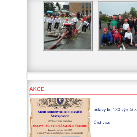
AKCE
oslavy ke 130 výročí 
Číst více