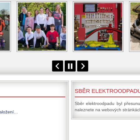
SBĚR ELEKTROODPAD
Sběr elektroodpadu byl přesunu
naleznete na webových stránkách
založení…