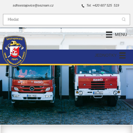
sdhsestajovice@seznam.cz
Tel. +420 607 525 519
MENU
JEDNOTKY