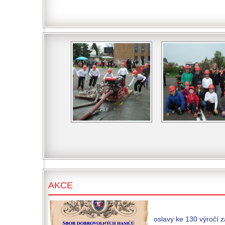
AKCE
oslavy ke 130 výročí 