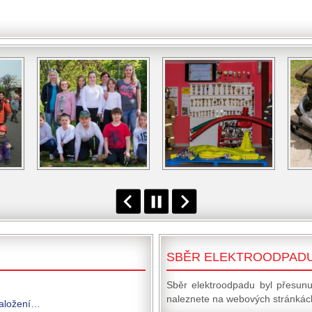
SBĚR ELEKTROODPAD
Sběr elektroodpadu byl přesunu
naleznete na webových stránkách
založení…