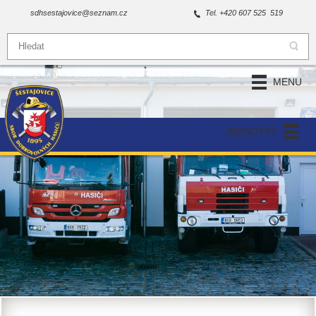
sdhsestajovice@seznam.cz
Tel. +420 607 525 519
MENU
JEDNOTKY